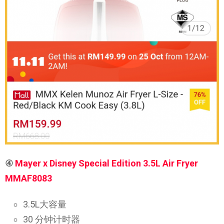
④
Mayer x Disney Special Edition 3.5L Air Fryer
MMAF8083
3.5L大容量
30 分钟计时器