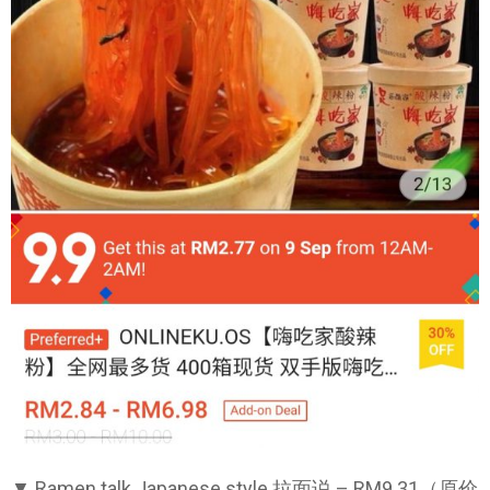
▼ Ramen talk Japanese style 拉面说 – RM9.31（原价