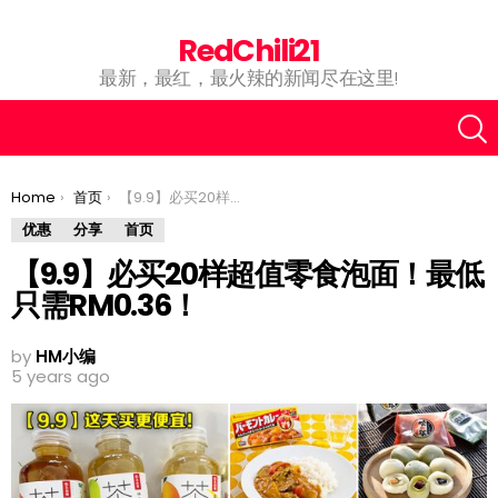
RedChili21
最新，最红，最火辣的新闻尽在这里!
You are here:
Home
首页
【9.9】必买20样超值零食泡面！最低只需RM0.36！
优惠
分享
首页
【9.9】必买20样超值零食泡面！最低
只需RM0.36！
by
HM小编
5 years ago