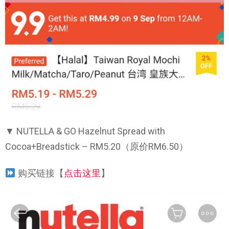
▼ NUTELLA & GO Hazelnut Spread with
Cocoa+Breadstick – RM5.20（原价RM6.50）
购买链接【
点击这里
】