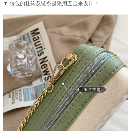
▼ 包包的挂钩及链条是采用五金来设计！