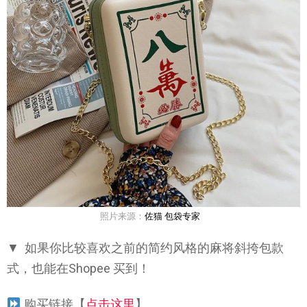
照片来源：
佐猫 包袋专家
▼ 如果你比较喜欢之前的简约风格的麻将斜挎包款
式，也能在Shopee 买到！
购买链接【
点击这里
】