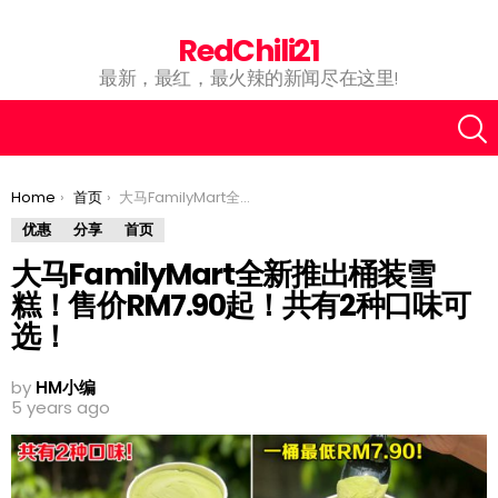
RedChili21
最新，最红，最火辣的新闻尽在这里!
You are here:
Home
首页
大马FamilyMart全新推出桶装雪糕！售价RM7.90起！共有2种口味可选！
优惠
分享
首页
大马FamilyMart全新推出桶装雪
糕！售价RM7.90起！共有2种口味可
选！
by
HM小编
5 years ago