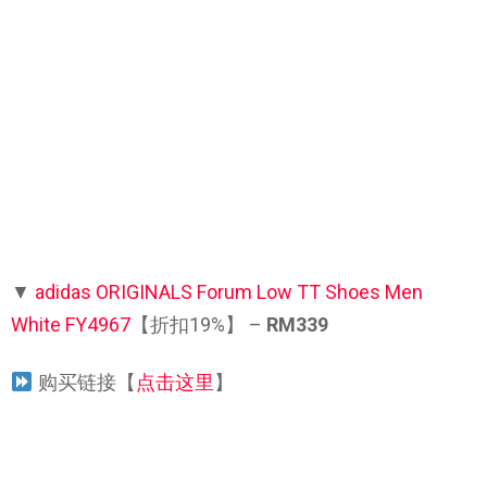
▼
adidas ORIGINALS Forum Low TT Shoes Men
White FY4967
【折扣19%】 –
RM339
购买链接【
点击这里
】