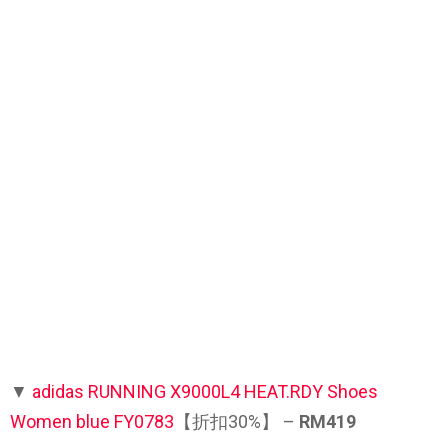
▼
adidas RUNNING X9000L4 HEAT.RDY Shoes
Women blue FY0783
【折扣30%】 –
RM419