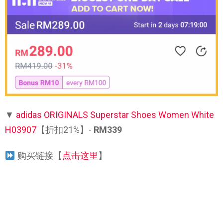
▼
adidas ORIGINALS Superstar Shoes Women White
H03907
【折扣21%】-
RM339
购买链接【
点击这里
】