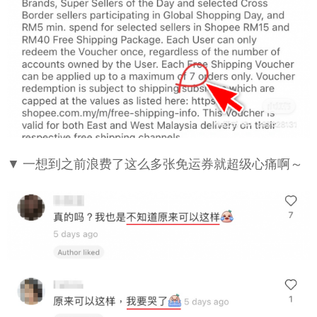
▼ 一想到之前浪费了这么多张免运券就超级心痛啊～