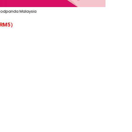
oodpanda Malaysia
扣RM5）
1