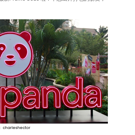
：
charleshector