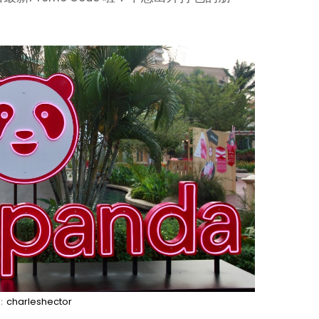
！
：
charleshector