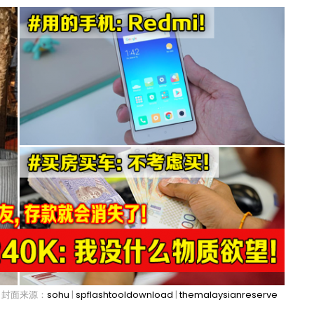
封面来源：
sohu
|
spflashtooldownload
|
themalaysianreserve