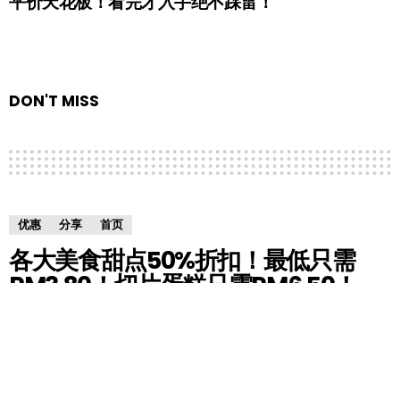
平价天花板！看完才入手绝不踩雷！
DON'T MISS
优惠
分享
首页
各大美食甜点50%折扣！最低只需
RM3.80！切片蛋糕只需RM6.50！
by
HM小编
5 years ago