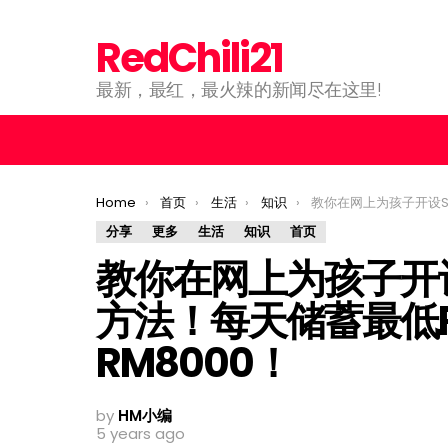
RedChili21
最新，最红，最火辣的新闻尽在这里!
You are here:
Home
首页
生活
知识
教你在网上为孩子开设SSPN-i Plus储蓄户口方法！每天
分享
更多
生活
知识
首页
教你在网上为孩子开设S
方法！每天储蓄最低
RM8000！
by
HM小编
5 years ago