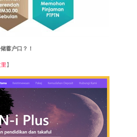
s 储蓄户口？！
这里
】