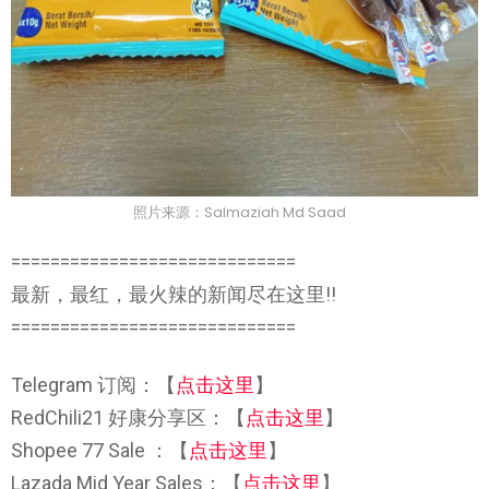
照片来源：Salmaziah Md Saad
=============================
最新，最红，最火辣的新闻尽在这里!!
=============================
Telegram 订阅：【
点击这里
】
RedChili21 好康分享区：【
点击这里
】
Shopee 77 Sale ：【
点击这里
】
Lazada Mid Year Sales：【
点击这里
】