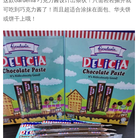
这款Gardenia 巧克力酱设计出条状！只需轻轻撕开就
可吃到巧克力酱了！而且超适合涂抹在面包、华夫饼
或饼干上哦！