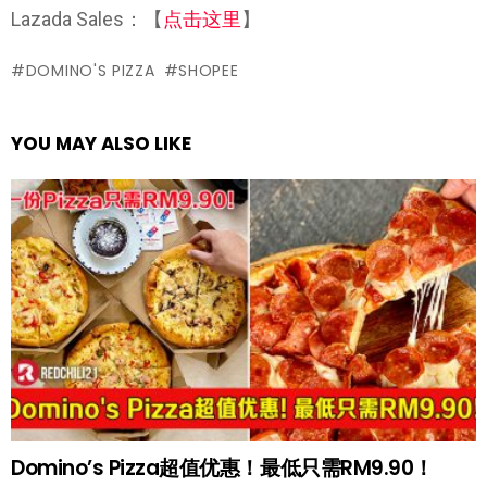
Lazada Sales：【
点击这里
】
DOMINO'S PIZZA
SHOPEE
YOU MAY ALSO LIKE
Domino’s Pizza超值优惠！最低只需RM9.90！