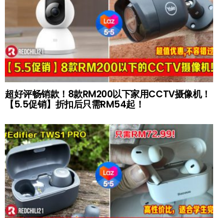
超好评畅销款！8款RM200以下家用CCTV摄像机！
【5.5促销】折扣后只需RM54起！