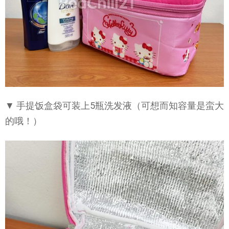
▼ 手提饭盒袋可装上5瓶洗发液（可想而知容量是蛮大
的哦！）