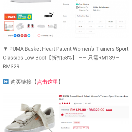
▼ PUMA Basket Heart Patent Women’s Trainers Sport
Classics Low Boot【折扣58%】 —— 只需RM139 –
RM329
购买链接【
点击这里
】