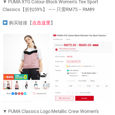
▼ PUMA XTG Colour-Block Women’s Tee Sport
Classics【折扣59%】 —— 只需RM75 – RM89
购买链接【
点击这里
】
▼ PUMA Classics Logo Metallic Crew Women’s