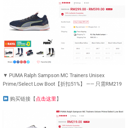
▼ PUMA Ralph Sampson MC Trainers Unisex
Prime/Select Low Boot【折扣51%】 —— 只需RM219
购买链接【
点击这里
】