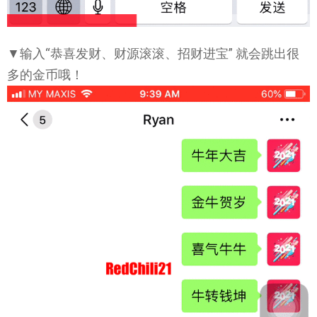
▼输入“恭喜发财、财源滚滚、招财进宝” 就会跳出很
多的金币哦！