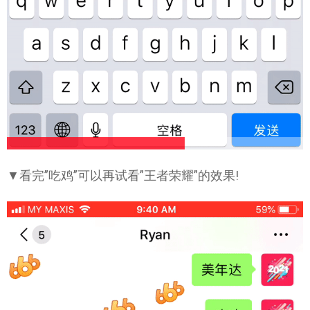
▼看完”吃鸡”可以再试看”王者荣耀”的效果!