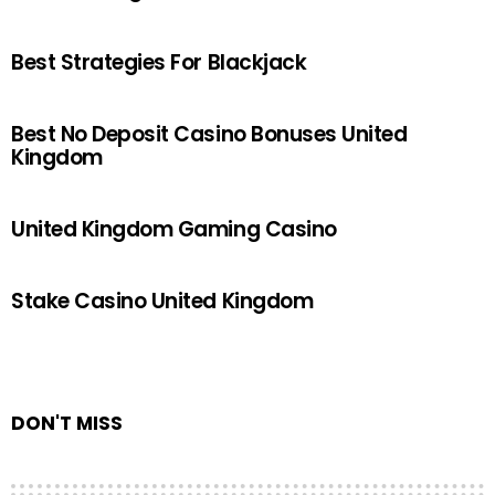
Best Strategies For Blackjack
Best No Deposit Casino Bonuses United
Kingdom
United Kingdom Gaming Casino
Stake Casino United Kingdom
DON'T MISS