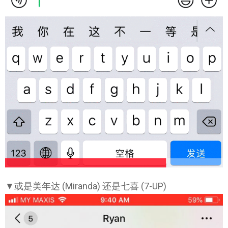
▼或是美年达 (Miranda) 还是七喜 (7-UP)