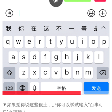
▼如果觉得说这些很土，那你可以试试输入“百事可