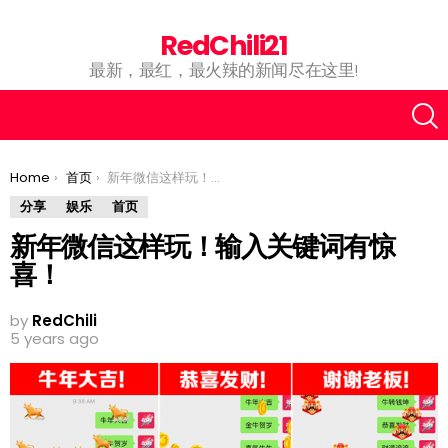
RedChili21
最新，最红，最火辣的新闻尽在这里!
You are here:
Home
首页
新年微信这样玩！输入关键词有惊喜！
分享
娱乐
首页
新年微信这样玩！输入关键词有惊
喜！
by
RedChili
5 years ago