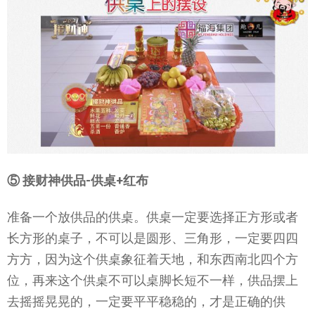
⑤ 接财神供品-供桌+红布
准备一个放供品的供桌。供桌一定要选择正方形或者
长方形的桌子，不可以是圆形、三角形，一定要四四
方方，因为这个供桌象征着天地，和东西南北四个方
位，再来这个供桌不可以桌脚长短不一样，供品摆上
去摇摇晃晃的，一定要平平稳稳的，才是正确的供