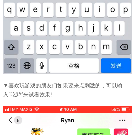
▼喜欢玩游戏的朋友们如果要来点刺激的，可以输
入“吃鸡”来试看效果!