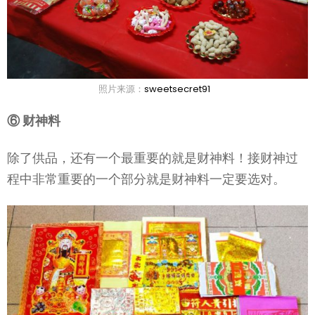
照片来源：
sweetsecret91
⑥ 财神料
除了供品，还有一个最重要的就是财神料！接财神过
程中非常重要的一个部分就是财神料一定要选对。