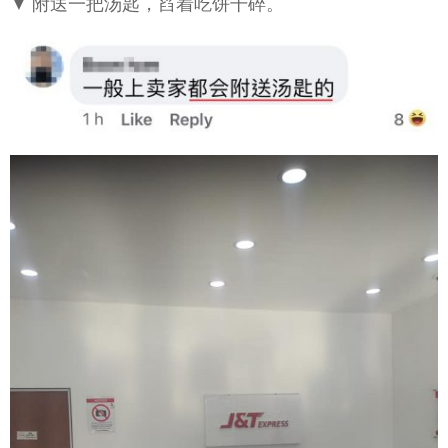
▼ 附送一把汤匙，舀着吃饼干碎。