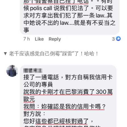
▼ 老千应该感觉自己倒霉“踩雷”了！哈哈！