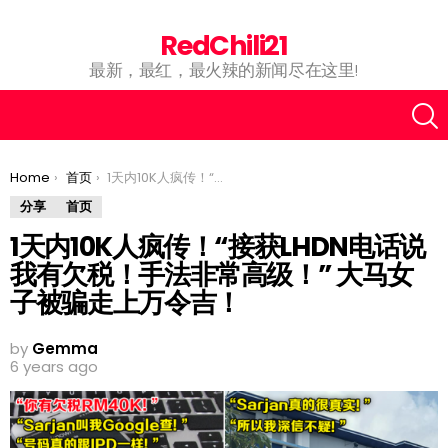
RedChili21
最新，最红，最火辣的新闻尽在这里!
You are here:
Home
首页
1天内10K人疯传！“接获LHDN电话说我有欠税！手法非常高级！” 大马女子被骗走上万令吉！
分享
首页
1天内10K人疯传！“接获LHDN电话说
我有欠税！手法非常高级！” 大马女
子被骗走上万令吉！
by
Gemma
6 years ago