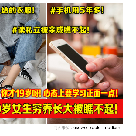
封面来源：
usewo
|
kaola
|
medium