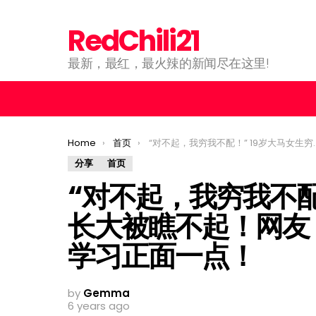
RedChili21
最新，最红，最火辣的新闻尽在这里!
You are here:
Home
首页
“对不起，我穷我不配！” 19岁大马女生穷养长大被瞧不起！网友：你才19岁呀！心态上要学习正面一点！
分享
首页
“对不起，我穷我不配
长大被瞧不起！网友
学习正面一点！
by
Gemma
6 years ago