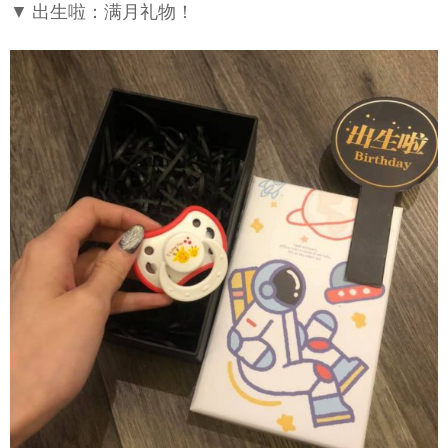
▼ 出生啦：满月礼物！