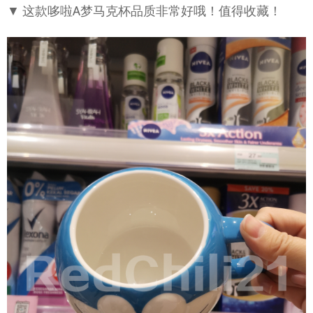
▼ 这款哆啦A梦马克杯品质非常好哦！值得收藏！