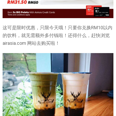
这可是限时优惠，只限今天哦！只要你兑换RM10以内
的饮料，就无需额外多付钱啦！还得什么，赶快浏览
airasia.com 网站去购买啦！