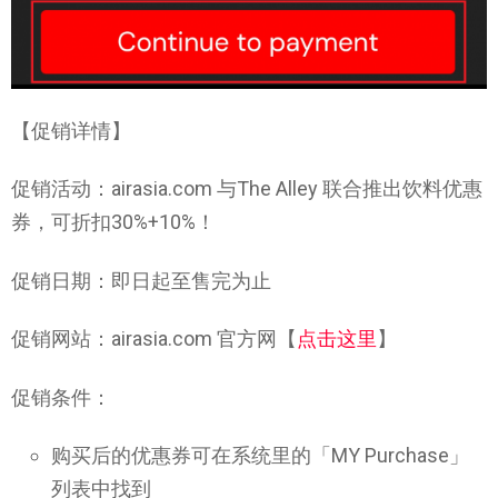
【促销详情】
促销活动：airasia.com 与The Alley 联合推出饮料优惠
券，可折扣30%+10%！
促销日期：即日起至售完为止
促销网站：airasia.com 官方网【
点击这里
】
促销条件：
购买后的优惠券可在系统里的「MY Purchase」
列表中找到