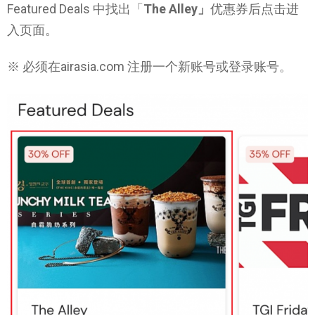
Featured Deals 中找出「
The Alley」
优惠券后点击进
入页面。
※ 必须在airasia.com 注册一个新账号或登录账号。