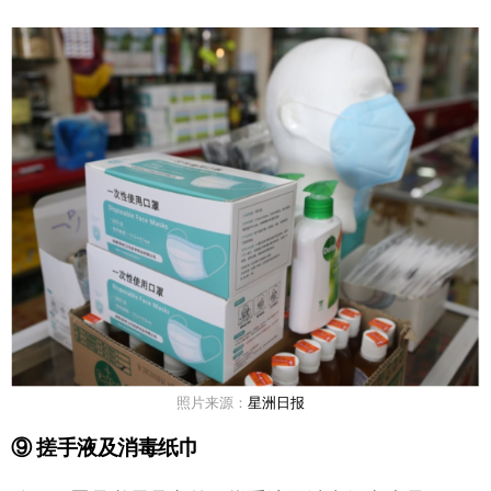
照片来源：
星洲日报
⑨ 搓手液及消毒纸巾