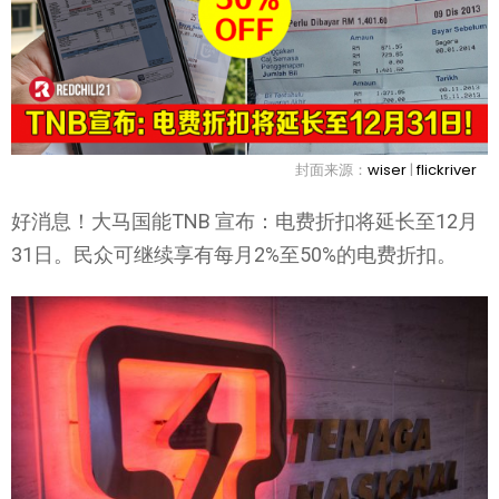
封面来源：
wiser
|
flickriver
好消息！大马国能TNB 宣布：电费折扣将延长至12月
31日。民众可继续享有每月2%至50%的电费折扣。