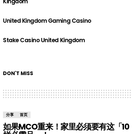
Kingdom
United Kingdom Gaming Casino
Stake Casino United Kingdom
DON'T MISS
分享
首页
如果MCO重来！家里必须要有这「10