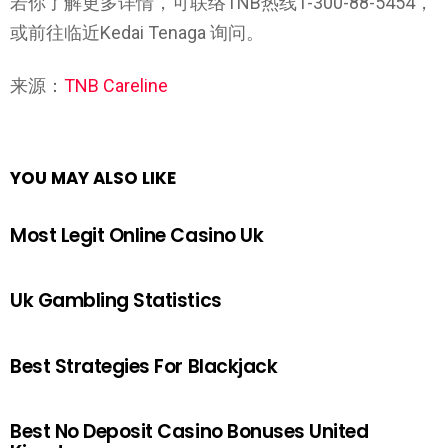
若你了解更多详情，可联络TNB热线1-300-88-5454，
或前往临近Kedai Tenaga 询问。
来源：
TNB Careline
YOU MAY ALSO LIKE
Most Legit Online Casino Uk
Uk Gambling Statistics
Best Strategies For Blackjack
Best No Deposit Casino Bonuses United