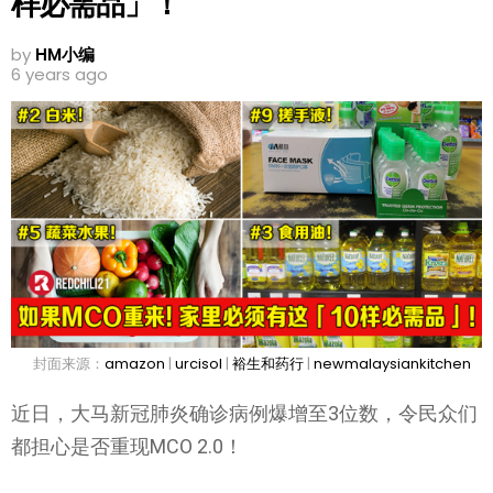
样必需品」！
by
HM小编
6 years ago
封面来源：
amazon
|
urcisol
|
裕生和药行
|
newmalaysiankitchen
近日，大马新冠肺炎确诊病例爆增至3位数，令民众们
都担心是否重现MCO 2.0！