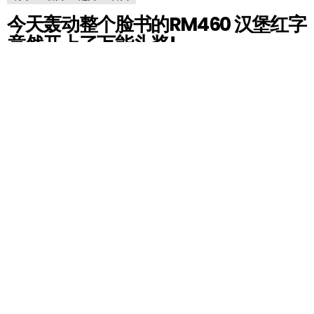
今天轰动整个脸书的RM460 汉堡红字
竟然开上了万能头奖!
by
RedChili
6 years ago
今天闹得整个脸书都是RM460Burger 的帖文, 梗图还有
广告商乘机抽水的汉堡广告!!