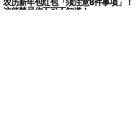
农历新年包红包「须注意8件事项」！
这些禁忌你不可不知道！
by
HM小编
5 years ago
封面来源：
kaaale
|
news
农历新年要到啦！在这农历新年期间有着一项传统习
俗就是 —— 包红包及领红包啦！