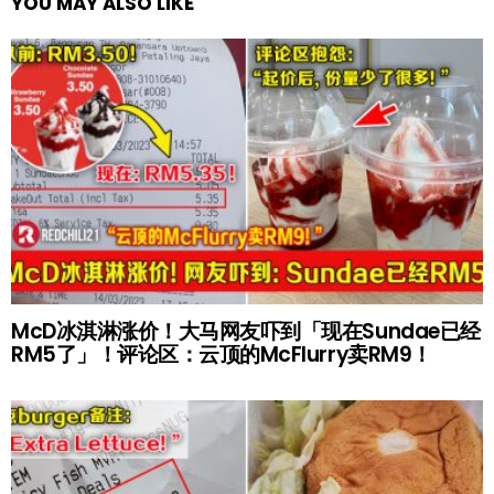
YOU MAY ALSO LIKE
McD冰淇淋涨价！大马网友吓到「现在Sundae已经
RM5了」！评论区：云顶的McFlurry卖RM9！