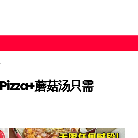
！Pizza+蘑菇汤只需