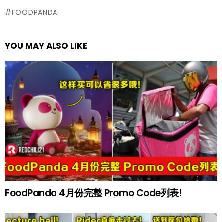
FOODPANDA
YOU MAY ALSO LIKE
FoodPanda 4月份完整 Promo Code列表!