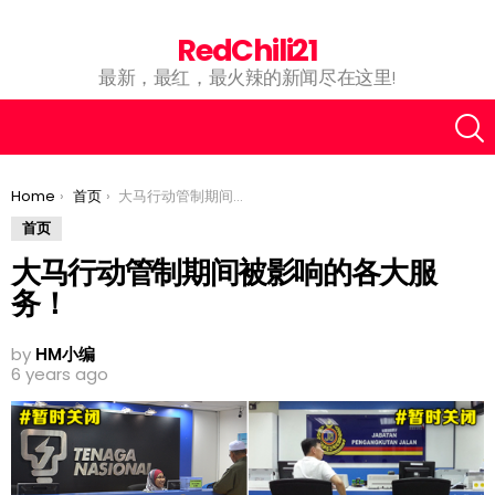
RedChili21
最新，最红，最火辣的新闻尽在这里!
You are here:
Home
首页
大马行动管制期间被影响的各大服务！
首页
大马行动管制期间被影响的各大服
务！
by
HM小编
6 years ago