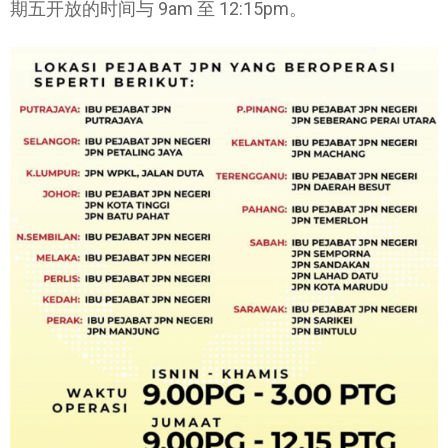
期五开放的时间与 9am 至 12:15pm。