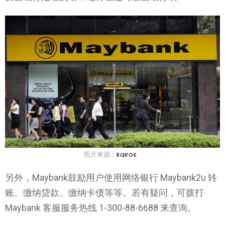
照片来源：
kairos
另外，Maybank鼓励用户使用网络银行 Maybank2u 转
账、缴纳贷款、缴纳卡债等等。若有疑问，可拨打
Maybank 客服服务热线 1-300-88-6688 来查询。