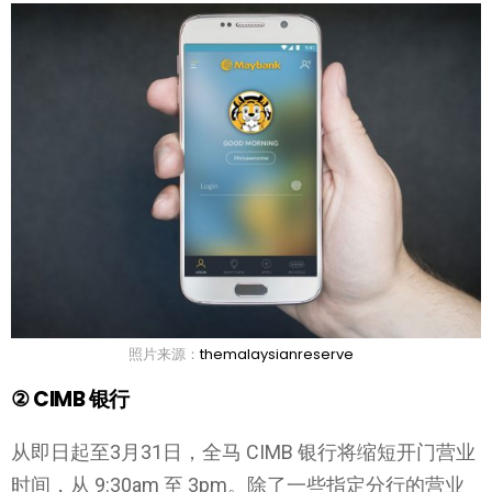
照片来源：
themalaysianreserve
② CIMB
银行
从即日起至3月31日，全马 CIMB 银行将缩短开门营业
时间，从 9:30am 至 3pm。除了一些指定分行的营业