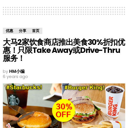
优惠
分享
首页
大马2家饮食商店推出美食30%折扣优
惠！只限Take Away或Drive-Thru
服务！
by
HM小编
6 years ago