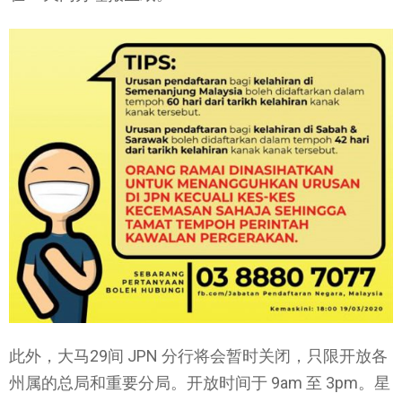
此外，大马29间 JPN 分行将会暂时关闭，只限开放各
州属的总局和重要分局。开放时间于 9am 至 3pm。星