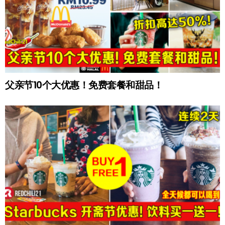
父亲节10个大优惠！免费套餐和甜品！