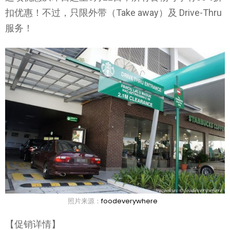
扣优惠！不过，只限外带（Take away）及 Drive-Thru
服务！
照片来源：
foodeverywhere
【促销详情】