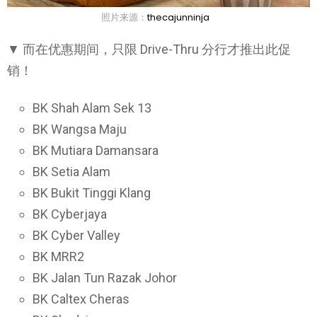
照片来源：
thecajunninja
▼ 而在优惠期间，只限 Drive-Thru 分行才推出此促
销！
BK Shah Alam Sek 13
BK Wangsa Maju
BK Mutiara Damansara
BK Setia Alam
BK Bukit Tinggi Klang
BK Cyberjaya
BK Cyber Valley
BK MRR2
BK Jalan Tun Razak Johor
BK Caltex Cheras