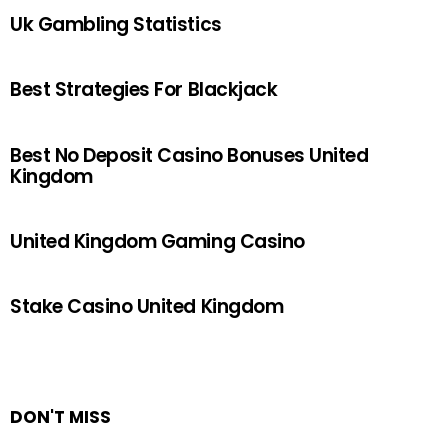
Uk Gambling Statistics
Best Strategies For Blackjack
Best No Deposit Casino Bonuses United
Kingdom
United Kingdom Gaming Casino
Stake Casino United Kingdom
DON'T MISS