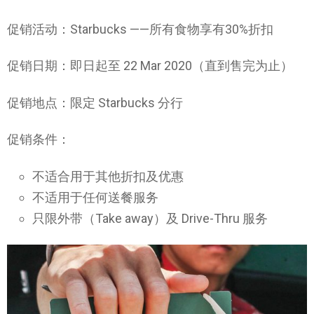
促销活动：Starbucks ——所有食物享有30%折扣
促销日期：即日起至 22 Mar 2020（直到售完为止）
促销地点：限定 Starbucks 分行
促销条件：
不适合用于其他折扣及优惠
不适用于任何送餐服务
只限外带（Take away）及 Drive-Thru 服务