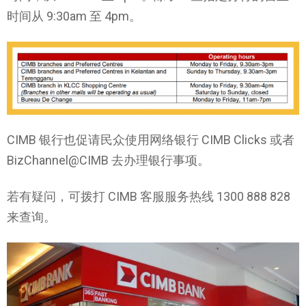
时间从 9:30am 至 4pm。
CIMB 银行也促请民众使用网络银行 CIMB Clicks 或者
BizChannel@CIMB 去办理银行事项。
若有疑问，可拨打 CIMB 客服服务热线 1300 888 828
来查询。