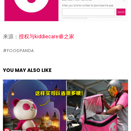
来源：
授权与kiddiecare睿之家
FOODPANDA
YOU MAY ALSO LIKE