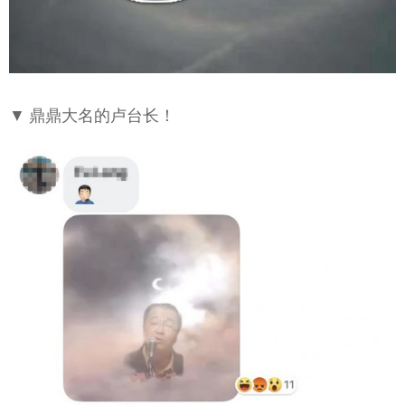
▼ 鼎鼎大名的卢台长！