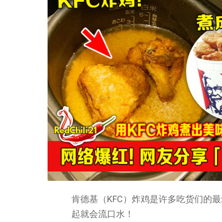
肯德基（KFC）炸鸡是许多吃货们的
起就会流口水！