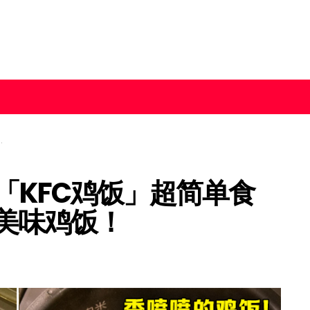
「KFC鸡饭」超简单食
出美味鸡饭！