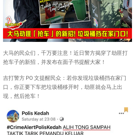
大马的民众们，千万要注意！近日警方揭穿了劫匪打
抢车子的新招，并发布在面子书提醒大家！
吉打警方 PO 文提醒民众：若你发现垃圾桶挡在家门
口，你正要下车把垃圾桶移开时，劫匪就会马上出
现，然后抢车！