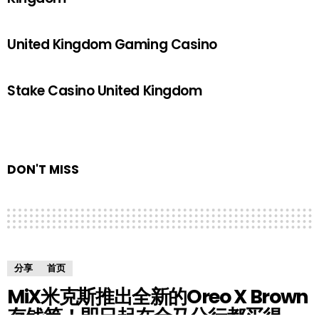
United Kingdom Gaming Casino
Stake Casino United Kingdom
DON'T MISS
分享
首页
MiX米克斯推出全新的Oreo X Brown
存钱筒！即日起在全马分行都买得