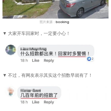
照片来源：
booking
▼ 大家开车回家时，一定要小心！
▼ 不过，有网友表示其实这个招数早就有了！