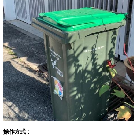
操作方式：