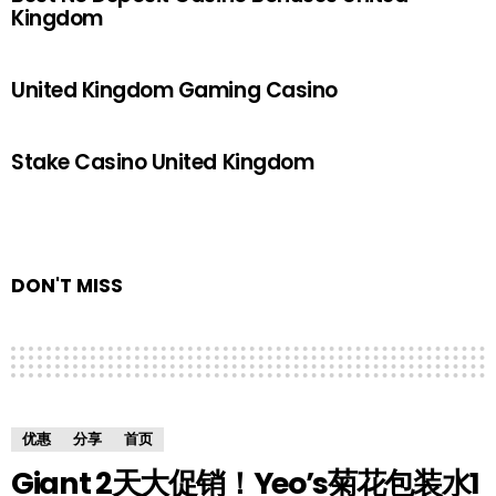
Kingdom
United Kingdom Gaming Casino
Stake Casino United Kingdom
DON'T MISS
优惠
分享
首页
Giant 2天大促销！Yeo’s菊花包装水1