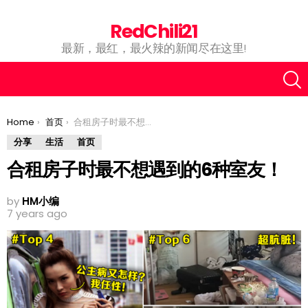
RedChili21
最新，最红，最火辣的新闻尽在这里!
You are here:
Home
首页
合租房子时最不想遇到的6种室友！
分享
生活
首页
合租房子时最不想遇到的6种室友！
by
HM小编
7 years ago