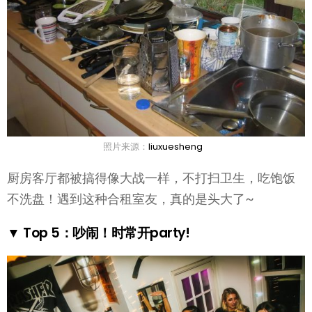
照片来源：
liuxuesheng
厨房客厅都被搞得像大战一样，不打扫卫生，吃饱饭
不洗盘！遇到这种合租室友，真的是头大了~
▼ Top 5：吵闹！时常开party!