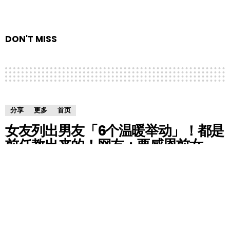
DON'T MISS
分享
更多
首页
女友列出男友「6个温暖举动」！都是
前任教出来的！网友：要感恩前女
友，才能捡到现成的！
by
HM小编
7 years ago