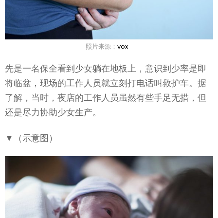
照片来源：
vox
先是一名保全看到少女躺在地板上，意识到少率是即
将临盆，现场的工作人员就立刻打电话叫救护车。据
了解，当时，夜店的工作人员虽然有些手足无措，但
还是尽力协助少女生产。
▼（示意图）