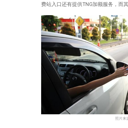
费站入口还有提供TNG加额服务，而
照片来