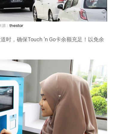
来源：
thestar
，确保Touch ‘n Go卡余额充足！以免余