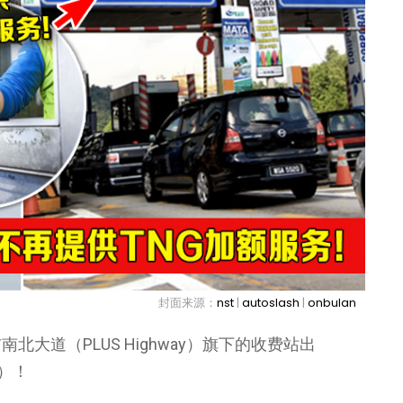
封面来源：
nst
|
autoslash
|
onbulan
大道（PLUS Highway）旗下的收费站出
i）！