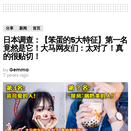
分享
新闻
首页
日本调查：【笨蛋的5大特征】第一名
竟然是它！大马网友们：太对了！真
的很贴切！
by
Gemma
7 years ago