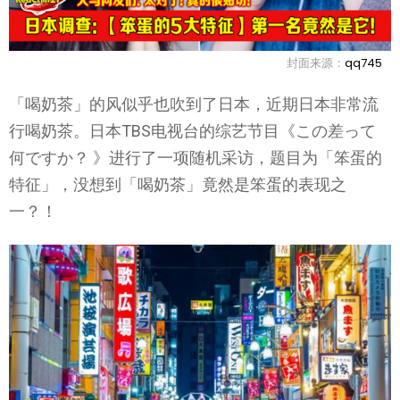
封面来源：
qq745
「喝奶茶」的风似乎也吹到了日本，近期日本非常流
行喝奶茶。日本TBS电视台的综艺节目《この差って
何ですか？ 》进行了一项随机采访，题目为「笨蛋的
特征」，没想到「喝奶茶」竟然是笨蛋的表现之
一？！