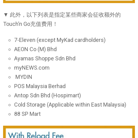
▼ 此外，以下列表是指定某些商家会征收额外的
Touch’n Go充值费用！
7-Eleven (except MyKad cardholders)
AEON Co (M) Bhd
Ayamas Shoppe Sdn Bhd
myNEWS.com
MYDIN
POS Malaysia Berhad
Antop Sdn Bhd (Hospimart)
Cold Storage (Applicable within East Malaysia)
88 SP Mart