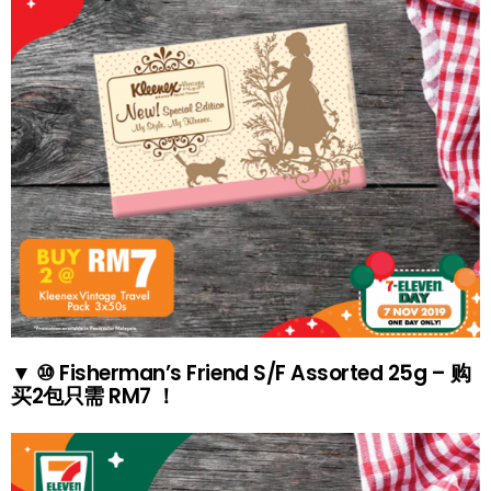
▼ ⑩ Fisherman’s Friend S/F Assorted 25g – 购
买2包只需 RM7 ！