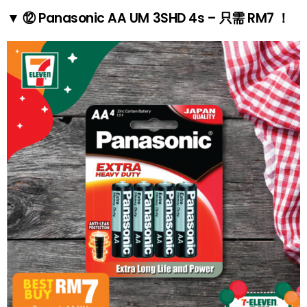
▼ ⑫ Panasonic AA UM 3SHD 4s – 只需 RM7 ！