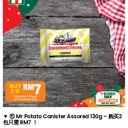
▼ ⑪ Mr Potato Canister Assored 130g – 购买2
包只需 RM7 ！