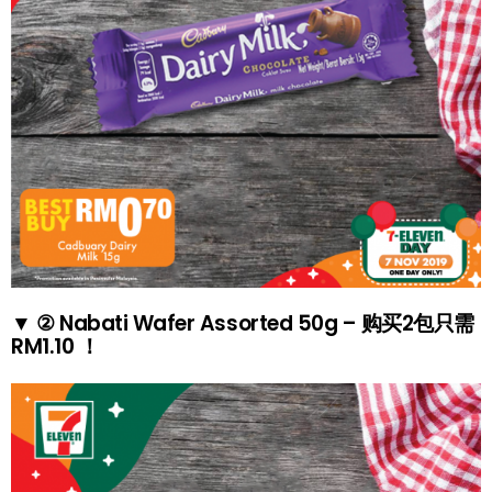
▼ ② Nabati Wafer Assorted 50g – 购买2包只需
RM1.10 ！