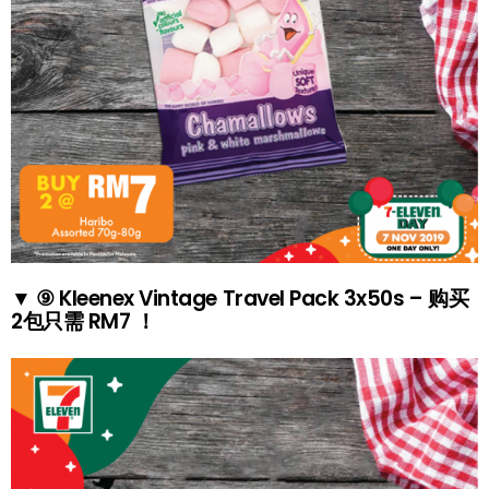
▼ ⑨ Kleenex Vintage Travel Pack 3x50s – 购买
2包只需 RM7 ！