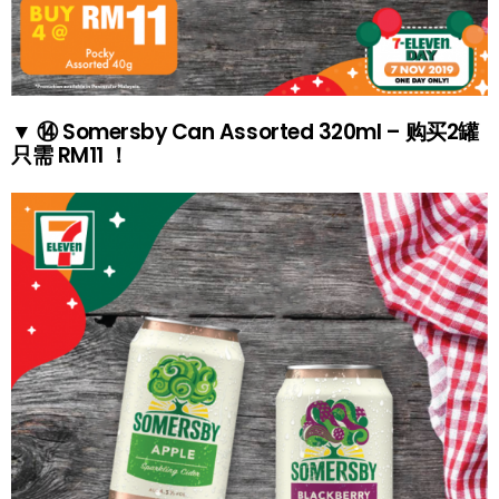
▼ ⑭ Somersby Can Assorted 320ml – 购买2罐
只需 RM11 ！