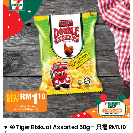
▼ ④ Tiger Biskuat Assorted 60g – 只需 RM1.10