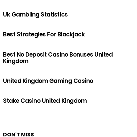
Uk Gambling Statistics
Best Strategies For Blackjack
Best No Deposit Casino Bonuses United
Kingdom
United Kingdom Gaming Casino
Stake Casino United Kingdom
DON'T MISS