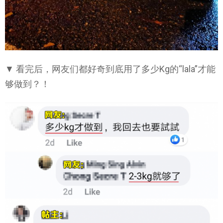
▼ 看完后，网友们都好奇到底用了多少Kg的“lala”才能
够做到？！