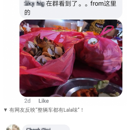
▼ 有网友反映“整辆车都有Lala味”！