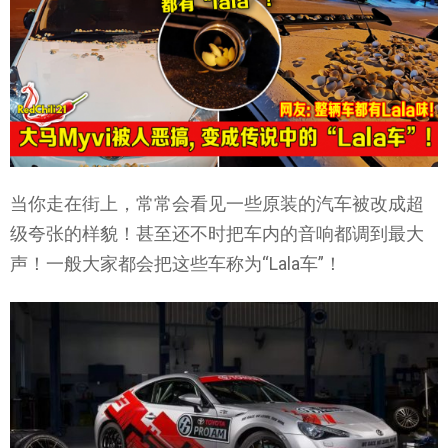
当你走在街上，常常会看见一些原装的汽车被改成超
级夸张的样貌！甚至还不时把车内的音响都调到最大
声！一般大家都会把这些车称为“Lala车”！