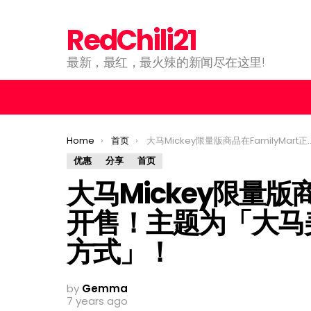
RedChili21
最新，最红，最火辣的新闻尽在这里!
You are here:
Home
首页
大马Mickey限量版商品在FamilyMart正式开售！主题为「大马美食」和「大马人说话方式」！
优惠
分享
首页
大马Mickey限量版商
开售！主题为「大马
方式」！
by
Gemma
7 years ago