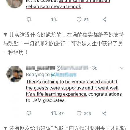
▼ 其实这没什么好尴尬的，在场的嘉宾都给予她支持
与鼓励！一切都顺利的进行！可说是人生中获得了另
一种经历！
▼ 还有网友给出建议“当戴上四方帽时要用夹子才能防