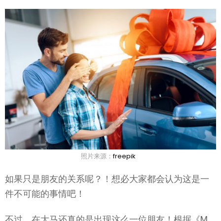
照片来源：
freepik
如果只是朋友的关系呢？！想必大家都会认为这是一
件不可能的事情吧！
不过，在大马还真的是出现这么一位朋友！根据《M