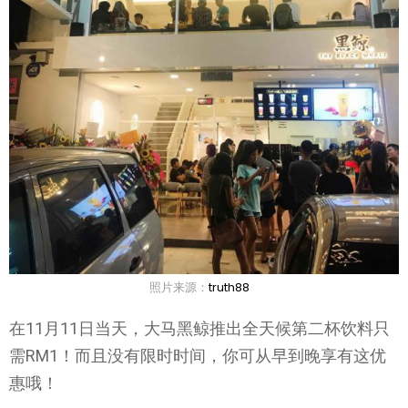
照片来源：
truth88
在11月11日当天，大马黑鲸推出全天候第二杯饮料只
需RM1！而且没有限时时间，你可从早到晚享有这优
惠哦！