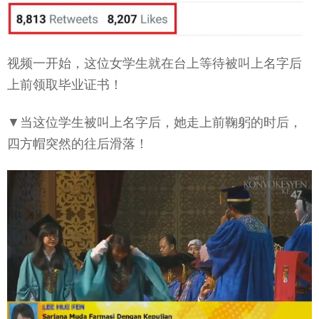
视频一开始，这位女学生就在台上等待被叫上名字后
上前领取毕业证书！
▼当这位学生被叫上名字后，她走上前鞠躬的时后，
四方帽突然的往后滑落！