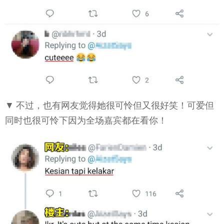
▼ 不过，也有网友觉得她很可怜但又很好笑！可爱但
同时也很可怜下因为全场嘉宾都在看你！