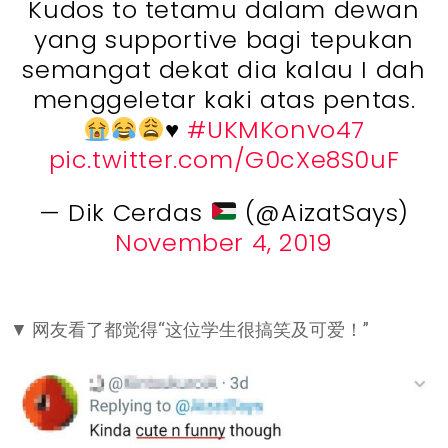
Kudos to tetamu dalam dewan
yang supportive bagi tepukan
semangat dekat dia kalau I dah
menggeletar kaki atas pentas.
♥️
#UKMKonvo47
pic.twitter.com/G0cXe8S0uF
— Dik Cerdas
(@AizatSays)
November 4, 2019
▼ 网友看了都觉得“这位学生很搞笑及可爱！”