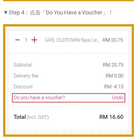
▼Step 4：点击「Do You Have a Voucher」！