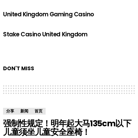
United Kingdom Gaming Casino
Stake Casino United Kingdom
DON'T MISS
分享
新闻
首页
强制性规定！明年起大马135cm以下
儿童须坐儿童安全座椅！