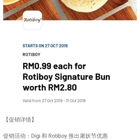
【促销详情】
促销活动：Digi 和 Rotiboy 推出屠妖节优惠