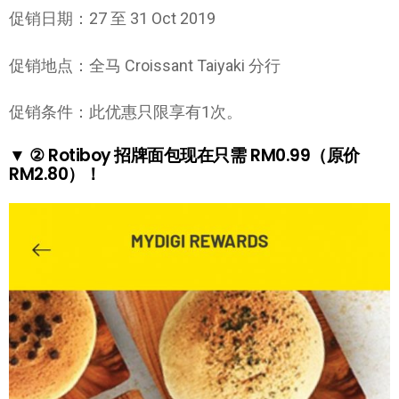
促销日期：27 至 31 Oct 2019
促销地点：全马 Croissant Taiyaki 分行
促销条件：此优惠只限享有1次。
▼ ② Rotiboy 招牌面包现在只需 RM0.99（原价
RM2.80）！