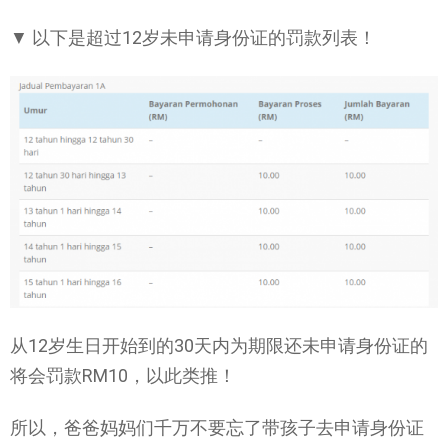
▼ 以下是超过12岁未申请身份证的罚款列表！
从12岁生日开始到的30天内为期限还未申请身份证的
将会罚款RM10，以此类推！
所以，爸爸妈妈们千万不要忘了带孩子去申请身份证