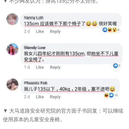
▼ 不少网友认为：身高135公分不太合理。
▼ 大马道路安全研究院的官方面子书回复：可以继续
使用原本的儿童安全座椅。