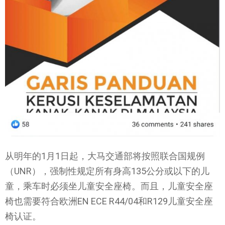
从明年的1月1日起，大马交通部将按照联合国规例
（UNR），强制性规定所有身高135公分或以下的儿
童，乘车时必须坐儿童安全座椅。而且，儿童安全座
椅也需要符合欧洲EN ECE R44/04和R129儿童安全座
椅认证。