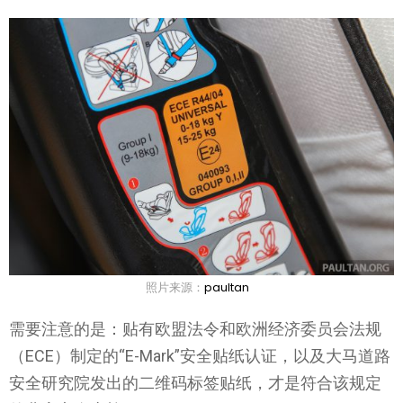
照片来源：
paultan
需要注意的是：贴有欧盟法令和欧洲经济委员会法规
（ECE）制定的“E-Mark”安全贴纸认证，以及大马道路
安全研究院发出的二维码标签贴纸，才是符合该规定