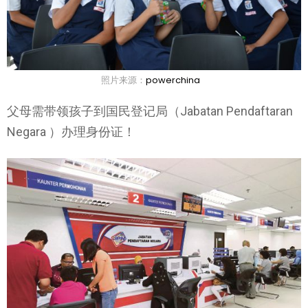
照片来源：
powerchina
父母需带领孩子到国民登记局（Jabatan Pendaftaran
Negara ）办理身份证！