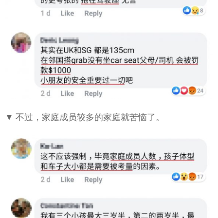
▼ 不过，家庭成员较多的家庭就苦恼了。