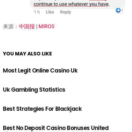
来源：
中国报
|
MIROS
YOU MAY ALSO LIKE
Most Legit Online Casino Uk
Uk Gambling Statistics
Best Strategies For Blackjack
Best No Deposit Casino Bonuses United