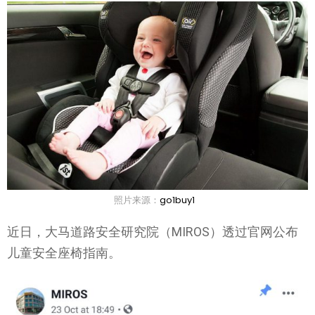
照片来源：
go1buy1
近日，大马道路安全研究院（MIROS）透过官网公布
儿童安全座椅指南。