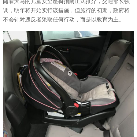
随着大马的儿童安全座椅指南正式推介，交通部长强
调，明年将开始实行该措施，但施行的初期，政府将
不会针对违反者采取任何行动，而是以教育为主。