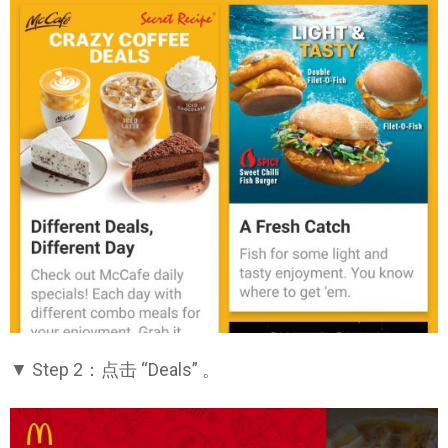
▼ Step 2：点击 “Deals” 。