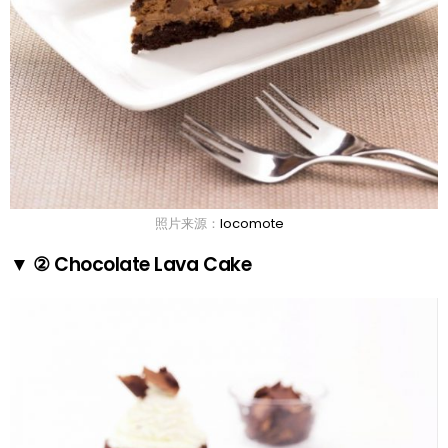
照片来源：
locomote
▼ ② Chocolate Lava Cake