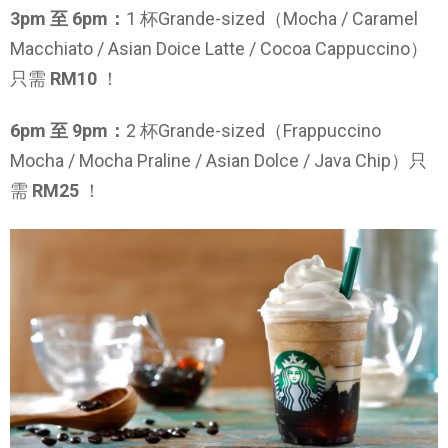
3pm 至 6pm：
1 杯Grande-sized（Mocha / Caramel
Macchiato / Asian Doice Latte / Cocoa Cappuccino）
只需
RM10
！
6pm 至 9pm：
2 杯Grande-sized（Frappuccino
Mocha / Mocha Praline / Asian Dolce / Java Chip）只
需
RM25
！