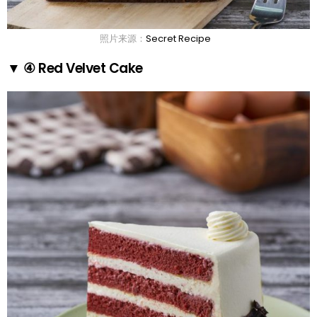
照片来源：
Secret Recipe
▼ ④ Red Velvet Cake