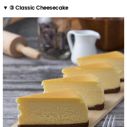
▼ ③ Classic Cheesecake