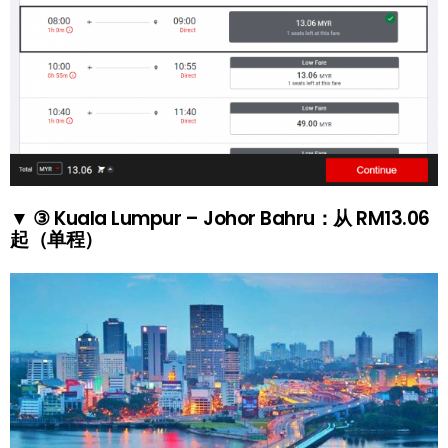
▼ ③ Kuala Lumpur – Johor Bahru：从 RM13.06
起（单程）