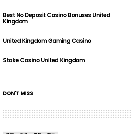
Best No Deposit Casino Bonuses United
Kingdom
United Kingdom Gaming Casino
Stake Casino United Kingdom
DON'T MISS