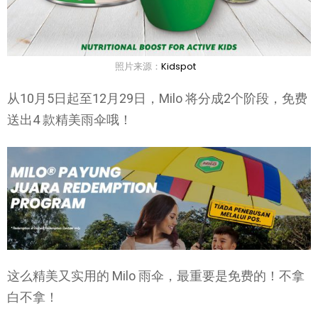
照片来源：
Kidspot
从10月5日起至12月29日，Milo 将分成2个阶段，免费
送出4 款精美雨伞哦！
这么精美又实用的 Milo 雨伞，最重要是免费的！不拿
白不拿！