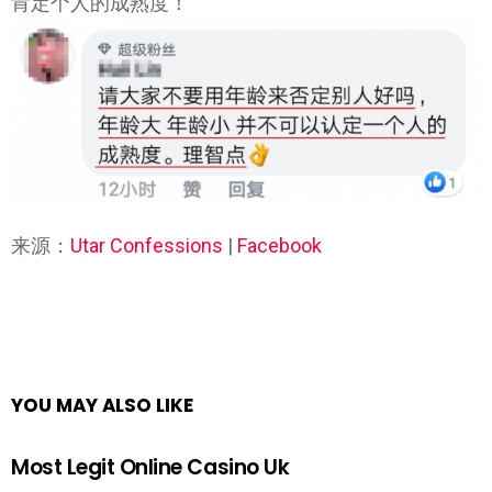
肯定个人的成熟度！
来源：
Utar Confessions
|
Facebook
YOU MAY ALSO LIKE
Most Legit Online Casino Uk