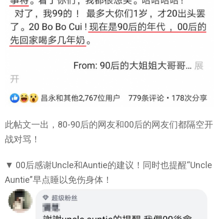
此帖文一出，80-90后的网友和00后的网友们都隔空开
战对骂！
▼ 00后感谢Uncle和Auntie的建议！同时也提醒“Uncle
Auntie”早点睡以免伤身体！