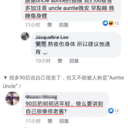
▼ 很多90后说自己很老了，但又不能被人称是“Auntie
Uncle”！