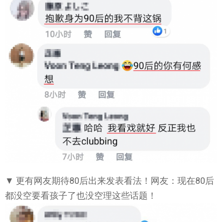
▼ 更有网友期待80后出来发表看法！网友：现在80后
都没空要看孩子了也没空理这些话题！