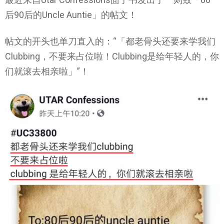
后90后的Uncle Auntie」的帖文！
帖文的开头也单刀直入的：“「都老骨头还要来学我们
Clubbing，不要来占位啦！Clubbing是给年轻人的，你
们就滚去相亲啦」”！