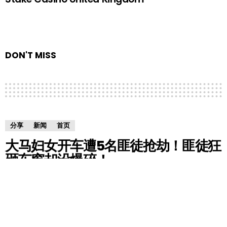
DON'T MISS
分享
新闻
首页
大马妇女开车遭5名匪徒抢劫！匪徒狂
砸车窗却没爆碎！
by
Gemma
7 years ago