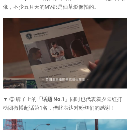
像，不少五月天的MV都是仙草影像拍的。
▼ ⑥ 牌子上的
「话题 No.1」
同时也代表着夕阳红打
榜团微博超话第1名，借此表达对粉丝们的感谢！