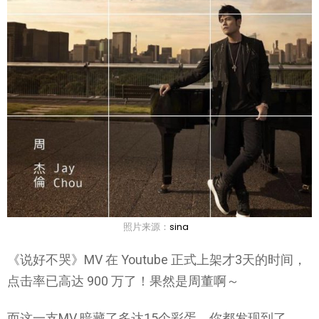
照片来源：
sina
《说好不哭》MV 在 Youtube 正式上架才3天的时间，
点击率已高达 900 万了！果然是周董啊～
而这一支MV 暗藏了多达15个彩蛋，你都发现到了