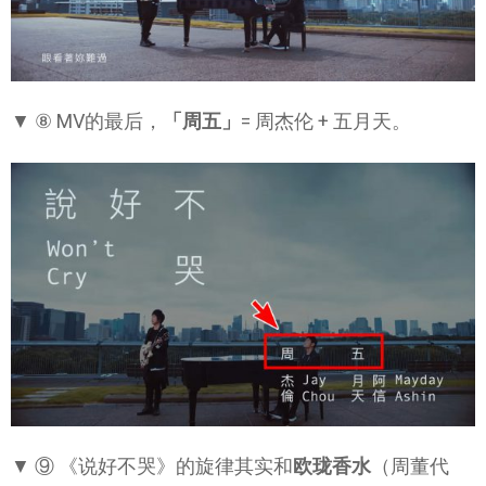
▼ ⑧ MV的最后，
「周五」
= 周杰伦 + 五月天。
▼ ⑨ 《说好不哭》的旋律其实和
欧珑香水
（周董代