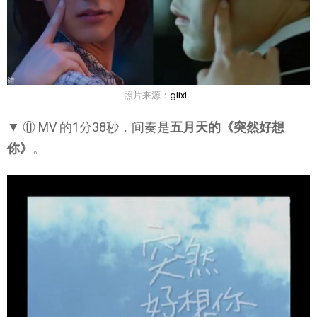
照片来源：
glixi
▼ ⑪ MV 的1分38秒，间奏是
五月天的《突然好想
你》
。