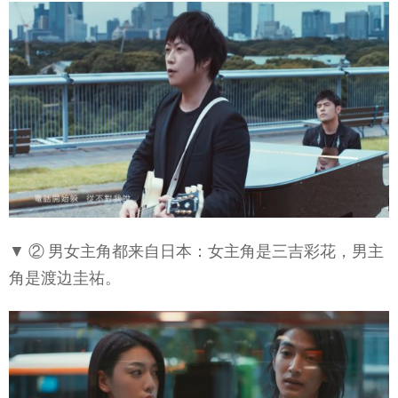
▼ ② 男女主角都来自日本：女主角是三吉彩花，男主
角是渡边圭祐。