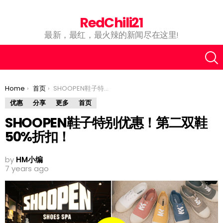
RedChili21
最新，最红，最火辣的新闻尽在这里!
You are here:
Home
首页
SHOOPEN鞋子特别优惠！第二双鞋50%折扣！
优惠
分享
更多
首页
SHOOPEN鞋子特别优惠！第二双鞋
50%折扣！
by
HM小编
7 years ago