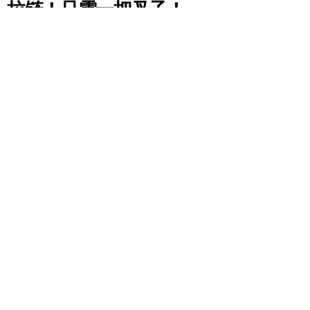
拉链！只需一把叉子！
by
Gemma
7 years ago
封面来源：
wikimedia
家里有不少的服饰都离不开拉链这个东西，但若是拉
链坏掉了，该怎么办？今天就将一个只需10秒就可以
搞定的好方法传授给大家吧！