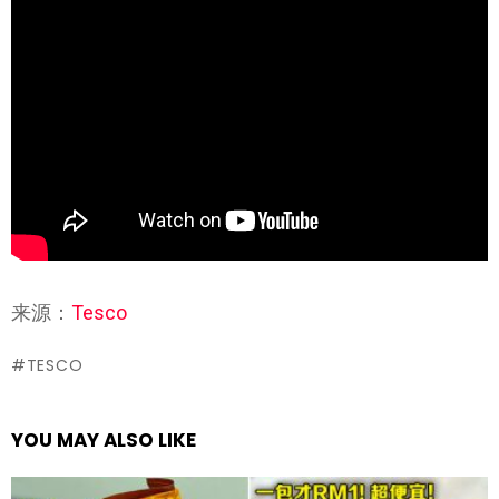
来源：
Tesco
TESCO
YOU MAY ALSO LIKE