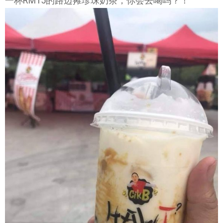
一杯RM15的路边摊珍珠奶茶，你会去喝吗？！