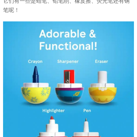
它们有一些是蜡笔、铅笔削、橡皮擦、荧光笔还有钢
笔呢！