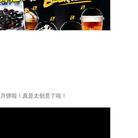
”皮的月饼啦！真是太创意了啦！